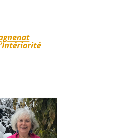
agnenat
’Intériorité