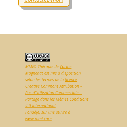
MMI© Thérapie de
Corine
Magnenat
est mis à disposition
selon les termes de la
licence
Creative Commons Attribution –
Pas d’Utilisation Commerciale –
Partage dans les Mêmes Conditions
4.0 International
.
Fondé(e) sur une œuvre à
www.mmi.care
.