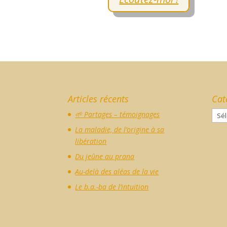
Articles récents
Cat
Caté
🌱 Partages – témoignages
La maladie, de l’origine à sa
libération
Du jeûne au prana
Au-delà des aléas de la vie
Le b.a.-ba de l’intuition