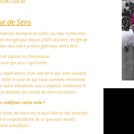
is-je ?
clic ici
se de Sens
marche humaine et subtil, où mes recherches,
énergétique depuis 2001 utilisent l’étoffe de
r vers votre propre guérison, votre être.
d et subtile où j’harmonise
 toile qui vous représente
expériences, tisse une toile qui, bien souvent,
un reflet erroné de qui nous sommes réellement.
par notre éducation, nos croyances limitantes et
et dessiner les motifs de notre existence.
z redéfinir cette toile ?
s rênes de votre vie, à vous libérer des attaches
 la responsabilité de ce que vous voulez
ment manifester.