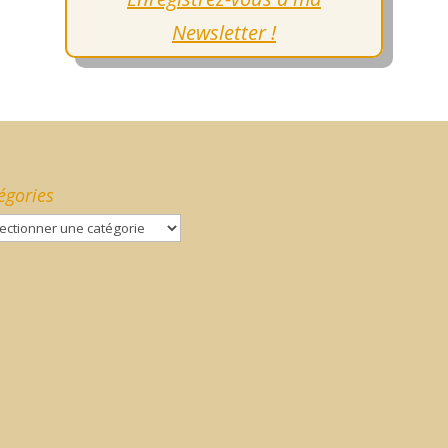
Newsletter !
égories
gories