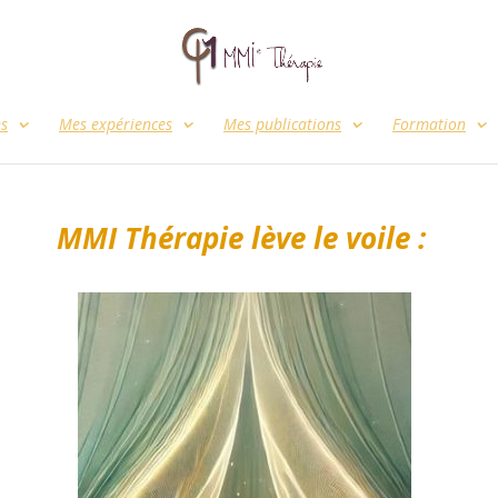
ns
Mes expériences
Mes publications
Formation
MMI Thérapie lève le voile :