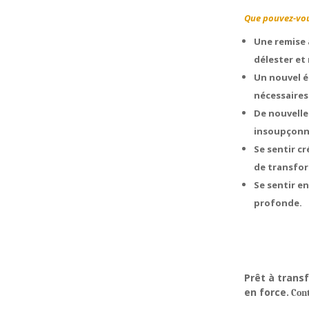
Que pouvez-vou
Une remise 
délester et 
Un nouvel él
nécessaires
De nouvelle
insoupçonn
Se sentir c
de transfo
Se sentir en
profonde.
Prêt à trans
en force.
Cont