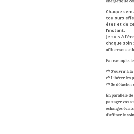
énergétique con
Chaque semai
toujours eff
êtes et de ce
l’instant.
Je suis à l’é
chaque soin
affiner son acti
Par exemple, le
🌱
S’ouvrir à la
🌱
Libérer les 
🌱
Se détacher 
En parallèle de
partager vos res
échanges écrit
d’affiner le soi