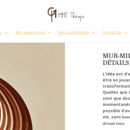
ns
Mes expériences
Mes publications
Formation
MUR-MIR
DÉTAILS
L’idée est d’
être en jouan
transformati
Quelles que 
sont que des
momentaném
possible d’a
vie, sans
besoi
devant vous.