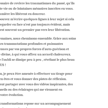
cessaire de revivre les traumatismes du passé, qu’ils
te vie ou de lointaines mémoires inscrites en vous.
mière les libèrent en douceur.
pouvez m’écrire quelques lignes à leur sujet si cela
regarder en face n’est pas toujours évident, mais
est souvent un premier pas vers leur libération.
semaines, nous cheminons ensemble. Grâce aux soins
des transmutations profondes et puissantes
enues par vos propres forces d’auto-guérison et
 divine, à qui vous offrez un accueil chaleureux.
de l’oubli se dissipe peu à peu , révélant le plus beau
US !
n, je peux être amenée à effectuer un tirage pour
en êtes et vous donner des pistes de réflexion.
nt partager avec vous des vidéos inspirantes, des
nseils ou des éclairages qui me viennent en
votre évolution.
 transformations
repose sur un accompagnement