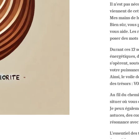
Il n’est pas né
viennent de cet
Mes mains de lu
Bien sûr, vous 
vous aide. Les 
poser des mots 
Durant ces 12 
énergétiques, 
s’opèrent, sout
votre puissance
Ainsi, le voile 
des trésors :
VO
Au fil du chemi
situer où vous 
Je peux égaleme
astuces, des co
résonance avec 
L’essentiel des