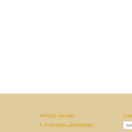
Articles récents
Cat
Caté
🌱 Partages – témoignages