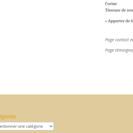
Corine
Tisseuse de sen
« Apporter de la
Page contact e
Page témoigna
égories
gories