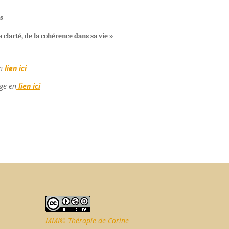
s
 clarté, de la cohérence dans sa vie »
n
lien ici
ge en
lien ici
MMI© Thérapie de
Corine