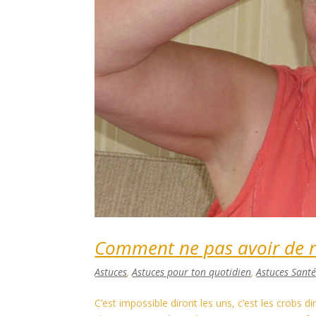
Comment ne pas avoir de r
Astuces
,
Astuces pour ton quotidien
,
Astuces Sant
C’est impossible diront les uns, c’est les crobs d