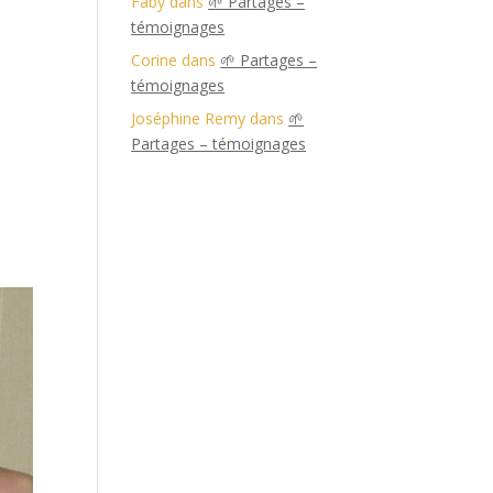
Faby
dans
🌱 Partages –
témoignages
Corine
dans
🌱 Partages –
témoignages
Joséphine Remy
dans
🌱
Partages – témoignages