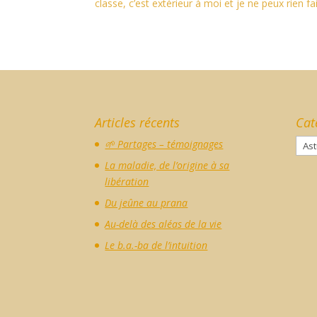
classe, c’est extérieur à moi et je ne peux rien fa
Articles récents
Cat
Caté
🌱 Partages – témoignages
La maladie, de l’origine à sa
libération
Du jeûne au prana
Au-delà des aléas de la vie
Le b.a.-ba de l’intuition