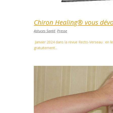
Chiron Healing® vous dévoi
Astuces Santé
,
Presse
Janvier 2024 dans la revue Recto-Verseau : en
gratuitement...