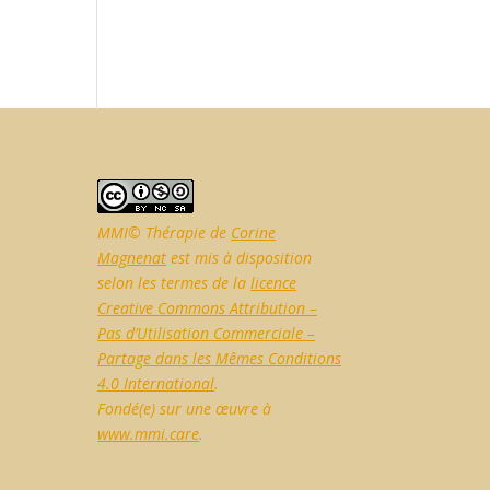
MMI© Thérapie de
Corine
Magnenat
est mis à disposition
selon les termes de la
licence
Creative Commons Attribution –
Pas d’Utilisation Commerciale –
Partage dans les Mêmes Conditions
4.0 International
.
Fondé(e) sur une œuvre à
www.mmi.care
.