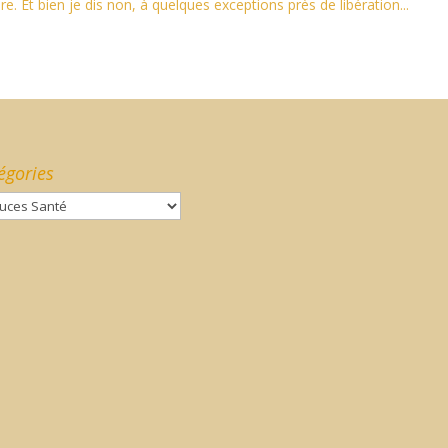
ire. Et bien je dis non, à quelques exceptions près de libération...
égories
gories