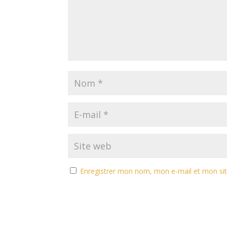
Enregistrer mon nom, mon e-mail et mon si
A
l