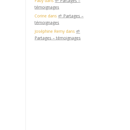
Faby
dans
🌱 Partages –
témoignages
Corine
dans
🌱 Partages –
témoignages
Joséphine Remy
dans
🌱
Partages – témoignages