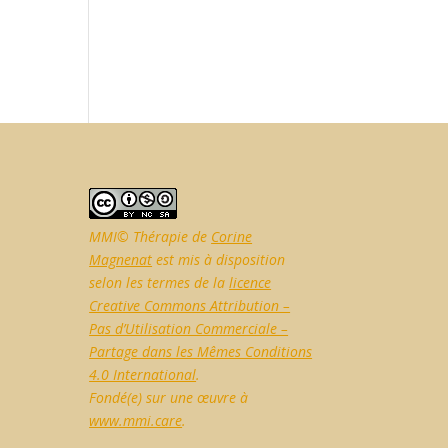
MMI© Thérapie de
Corine
Magnenat
est mis à disposition
selon les termes de la
licence
Creative Commons Attribution –
Pas d’Utilisation Commerciale –
Partage dans les Mêmes Conditions
4.0 International
.
Fondé(e) sur une œuvre à
www.mmi.care
.